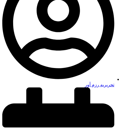
تحریریه رزم آور