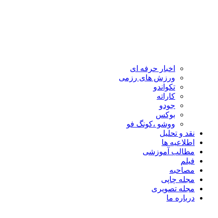
اخبار حرفه ای
ورزش های رزمی
تکواندو
کاراته
جودو
بوکس
ووشو ،کونگ فو
نقد و تحلیل
اطلاعیه ها
مطالب آموزشی
فیلم
مصاحبه
مجله چاپی
مجله تصویری
درباره ما