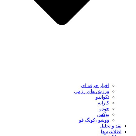
اخبار حرفه ای
ورزش های رزمی
تکواندو
کاراته
جودو
بوکس
ووشو ،کونگ فو
نقد و تحلیل
اطلاعیه ها