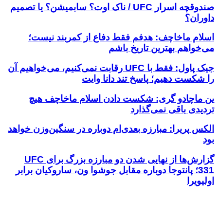
صندوقچه اسرار UFC / ناک اوت؟ سابمیشن؟ یا تصمیم
داوران؟
اسلام ماخاچف: هدفم فقط دفاع از کمربند نیست؛
می‌خواهم بهترین تاریخ باشم
جیک پاول: فقط با UFC رقابت نمی‌کنیم، می‌خواهیم آن
را شکست دهیم؛ پاسخ تند دانا وایت
ین ماچادو گری: شکست دادن اسلام ماخاچف هیچ
تردیدی باقی نمی‌گذارد
الکس پریرا: مبارزه بعدی‌ام دوباره در سنگین‌وزن خواهد
بود
گزارش‌ها از نهایی شدن دو مبارزه بزرگ برای UFC
331؛ پانتوجا دوباره مقابل جوشوا ون، ساروکیان برابر
اولیویرا