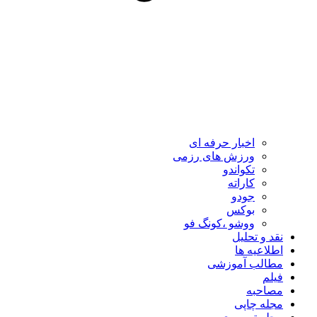
اخبار حرفه ای
ورزش های رزمی
تکواندو
کاراته
جودو
بوکس
ووشو ،کونگ فو
نقد و تحلیل
اطلاعیه ها
مطالب آموزشی
فیلم
مصاحبه
مجله چاپی