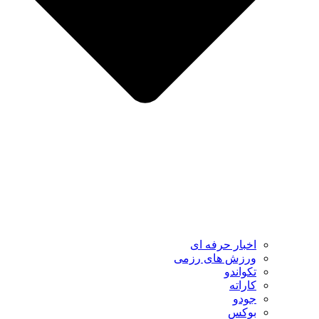
اخبار حرفه ای
ورزش های رزمی
تکواندو
کاراته
جودو
بوکس