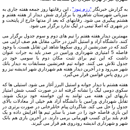
به گزارش خبرنگار
“رزم نیوز”
، این رقابتها روز جمعه هفته جاری به
میزبانی شهرستان شاهرود با برگزاری شش دیدار از هفته هفتم و
هشتم پیگیری می شود. رقابتهای که بعد از مدتها خارج از پایتخت و
در شهری که اصلا تیمی در لیگ ندارد برگزار می شود.
مهمترین دیدار هفته هفتم را تیم های دوم و سوم جدول برگزار می
کنند. دانشگاه آزاد و استیل البرز در حالی مقابل هم صف آرایی می
کنند که در صدرنشین از روی سکوها شاهد این تقابل هست. با وجود
فاصله 5 امتیازی شهرداری ورامین در صدر باید به جرات عنوان
داشت که این تیم برای تثبت مکان دوم یا سومی خود در
جدول تلاش می کنند. جوانه تیم قعرنشین مسابقات به دیدار بانك
شهر می‌رود و در آخرین دیدار هفته هم شهرداري شهر انديشه نيز رو
در روي پاس قوامين قرار مي‌گيرد.
هفته هشتم با دیدار جوانه و استيل البرز آغاز می شود. استیلی ها که
سکوی دومی لیگ را نشانه گرفته اند در صورت کسب شش امتیاز
بازیهای این هفته می توانند به این خواسته خود نزدیک شوند.
تقابل شهرداري ورامين با دانشگاه آزاد هم خیلی از معادلات بالای
جدول را حل می کند. شاگردان پیام خانلرخانی در صورت برتری در
این بازی فاصله خود را در صدر با سایر تیم ها افزایش داده و یک
قدم بلند برای کسب قهرمانی برمی دارند. در آخرین بازی هم بانک
شهر و شهرداری اندیشه رودروی هم قرار می گیرند.