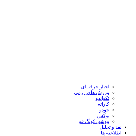
اخبار حرفه ای
ورزش های رزمی
تکواندو
کاراته
جودو
بوکس
ووشو ،کونگ فو
نقد و تحلیل
اطلاعیه ها