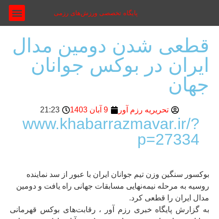
پایگاه تخصصی ورزش‌های رزمی
درباره ما
مجله چاپی
نقد و تحلیل
مجله تصو
مطالب آمو
قطعی شدن دومین مدال
ایران در بوکس جوانان
جهان
تحریریه رزم آور
9 آبان 1403
21:23
www.khabarrazmavar.ir/?
p=27334
بوکسور سنگین وزن تیم جوانان ایران با عبور از سد نماینده
روسیه به مرحله نیمه‌نهایی مسابقات جهانی راه یافت و دومین
مدال ایران را قطعی کرد.
به گزارش پایگاه خبری رزم آور ، رقابت‌های بوکس قهرمانی