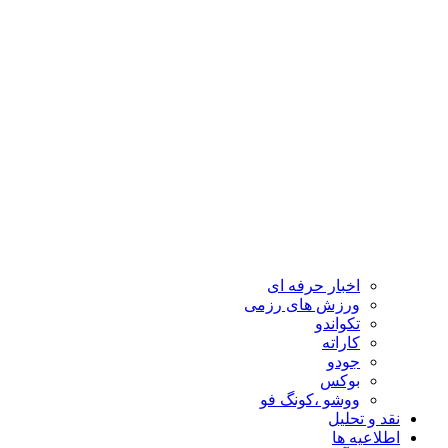
اخبار حرفه ای
ورزش های رزمی
تکواندو
کاراته
جودو
بوکس
ووشو ،کونگ فو
نقد و تحلیل
اطلاعیه ها