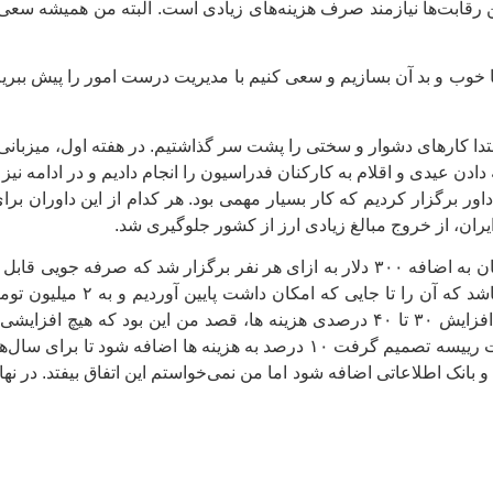
ن رقابت‌ها نیازمند صرف هزینه‌های زیادی است. البته من همیشه سعی 
 خوب و بد آن بسازیم و سعی کنیم با مدیریت درست امور را پیش ببریم
دادن عیدی و اقلام به کارکنان فدراسیون را انجام دادیم و در ادامه نی
 ایران، از خروج مبالغ زیادی ارز از کشور جلوگیری شد.
وی ادامه داد: این دوره در ایران با مبلغ ۲ میلیون تومان به اضافه ۳۰۰ دلار به ازای ه
مبلغ ریالی قرار بود دو میلیون 
تکواندو را از جیب جامعه تکواندو دربیاوریم. با وجود افزایش ۳۰ تا ۴۰ درصدی هزینه ه
باشیم تا فشاری به جامعه تکواندو وارد نشود اما هیات رییسه تصمیم گرفت ۱۰ درص