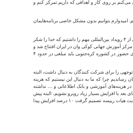
می‌کنم بر روی کار و اهدافی که داریم تمرکز کنم و
. امیدوارم بتوانیم بدون مشکل خاصی برنامه‌هایمان
رییس فدراسیون تکواندو، تصریح کرد: البته از همان ابتدا کارهای دشوار و سختی را پشت سر گذاشتیم. در هفته اول، میزبانی از ۴ رویداد بین‌المللی مهم را داشتیم که خدا را شکر
ز مرکز آموزش جهانی کوکی وان در ایران افتتاح شد و
در اولین گام دوره داوری بین المللی را با حضور ۸۲ داور برگزار کردیم که کار بسیار مهمی بود. هر کدام از این داوران برای حضور در کشوره کره‌جنوبی باید مبلغی در حدود ۴
ر نفر برگزار شد که صرفه جویی قابل توجهی را برای شرکت کنندگان به دنبال داشت، البته
و پانصد هزار تومان باشد که آن را تا جایی که امکان داشت پایین آوردیم و به ۲ میلیون تومان رساندیم چرا که ما به دنبال این نیستیم که هزینه
ا، قصد من این بود که هیچ افزایشی در هزینه‌های آموزشی و بانک اطلاعاتی و … نداشته
د به هزینه ها اضافه شود تا برای سال‌های بعد با افزایش بسیار زیاد روبرو نشویم، البته پیش
از این قرار بود ۲۰ تا ۲۵ درصد به هزینه های آموزشی و بانک اطلاعاتی اضافه شود اما من نمی‌خواستم این اتفاق بیفتد. در نهایت هیات رییسه تصمیم گرفت ۱۰ درصد افزایش پیدا