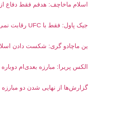
اسلام ماخاچف: هدفم فقط دفاع از 
جیک پاول: فقط با UFC رقابت نمی‌کنیم، می‌خواهیم آن را شکست دهیم؛ پاسخ تند دانا وایت
ین ماچادو گری: شکست دادن اسلام
الکس پریرا: مبارزه بعدی‌ام دوباره
گزارش‌ها از نهایی شدن دو مبارزه بزرگ برای UFC 331؛ پانتوجا دوباره مقابل جوشوا و