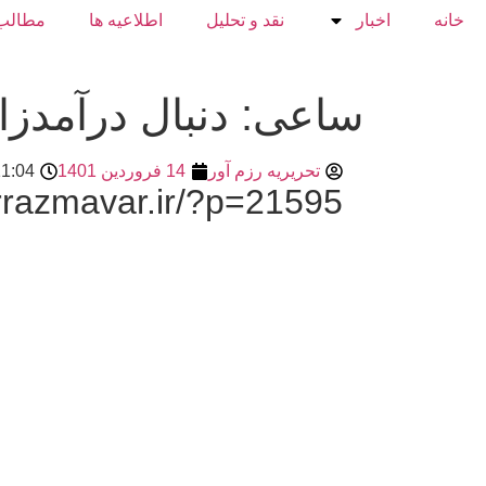
خانه
اخبار
نقد و تحلیل
اطلاعیه ها
مطالب
ساعی: دنبال درآمدزا
تحریریه رزم آور
14 فروردین 1401
1:04
razmavar.ir/?p=21595