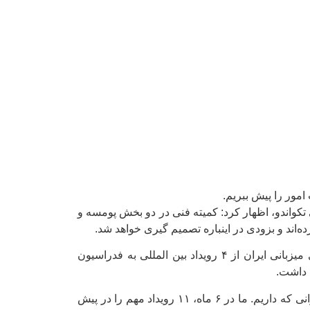
مور را پیش ببریم.
 تکواندو، اظهار کرد: کمیته فنی در دو بخش پومسه و
‌اند و بزودی در اینباره تصمیم گیری خواهد شد.
رییس فدراسیون تکواندو، درباره وضعیت مالی فدراسیون تکواندو، گفت: وزارت ورزش به غیر از همان مقداری که برای میزبانی ایران از ۴ رویداد بین المللی به فدراسیون
 داشت.
وی در پاسخ به این سوال که آیا بابت حضور در رویدادهای پیش رو نگران مشکلات مالی نیست، خاطرنشان کرد: قطعا نگرانی که داریم. ما در ۶ ماه، ۱۱ رویداد مهم را در پیش