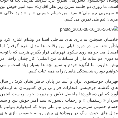
پوشان جوحیتسوی کشورمان تصریح کرد: شرایط تمرینی بچه ها خوب
است. ما روزی دو جلسه تمرین زیر نظر آقایان:« سید امیر خوش بین
» سرمربی تیم ملی٬« سید امیرحسام حسینی » و « داود خاکی »
مربیان تیم ملی تمرین می کنیم.
خادمیان همچنین به بازی های ساحلی آسیا در ویتنام اشاره کرد و
یادآور شد: من در دوره قبلی این رقابت ها مدال نقره گرفتم٬ اما
امسال می خواهم روی سکوی قهرمانی قرار بگیرم. هرچند که با توجه
به دوری دو ساله مان از مسابقات بین المللی٬ کار چندان راحتی در
پیش نداریم. اما انگیزه خودم و سایر بچه ها بسیار زیاد است و می
خواهیم دوباره شایستگی هایمان را به همه اثبات کنیم.
قهرمان جوجیتسوی ایران و آسیا در پایان خاطر نشان کرد: در سال
های گذشته جوجیتسو افتخارات فراوانی برای کشورمان به ارمغان
آورد که این دستاوردها ماحصل تلاش و مدیریت خوب ریاست انجمن
سردار « رستمیان » و زحمات دلسوزانه سید امیر خوش بین و سید
حسام حسینی سرمربی و مربی تیم ملی بوده که امیدوارم بتوانیم با
مدال های خوش رنگ در رویدادهای پیش رو به خصوص بازی های