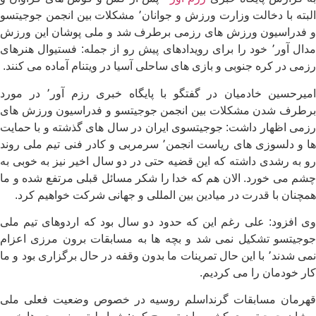
البته با دخالت وزارت ورزش و جوانان٬ مشکلات بین انجمن جوجیتسو
و فدراسیون ورزش های رزمی برطرف شد و ملی پوشان این ورزش
مدال آور٬ خود را برای رویدادهای پیش رو از جمله: فستیوال هنرهای
رزمی در کره جنوبی و بازی های ساحلی آسیا در ویتنام آماده می کنند.
امیرحسین خادمیان در گفتگو با پایگاه خبری رزم آور٬ در مورد
برطرف شدن مشکلات بین انجمن جوجیتسو و فدراسیون ورزش های
رزمی اظهار داشت: جوجیتسوی ایران در سال های گذشته و با حمایت
ها و دلسوزی های ریاست انجمن٬ سرمربی و کادر فنی تیم ملی روند
رو به رشدی داشته که این قضیه حتی در دو سال اخیر نیز به خوبی به
چشم می خورد. الان هم که خدا را شکر مسائل قبلی مرتفع شده و ما
همچنان با قدرت در میادین بین المللی و جهانی شرکت خواهیم کرد.
وی افزود: علی رغم این که حدود دو سال بود که اردوهای تیم ملی
جوجیتسو تشکیل نمی شد و بچه ها به مسابقات برون مرزی اعزام
نمی شدند٬ با این حال تمرینات ما بدون وقفه در حال برگزاری بود و ما
کار خودمان را می کردیم.
قهرمان مسابقات گرنداسلم روسیه در خصوص وضعیت فعلی ملی