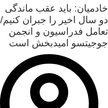
خادمیان: باید عقب ماندگی
دو سال اخیر را جبران کنیم/
تعامل فدراسیون و انجمن
جوجیتسو امیدبخش است