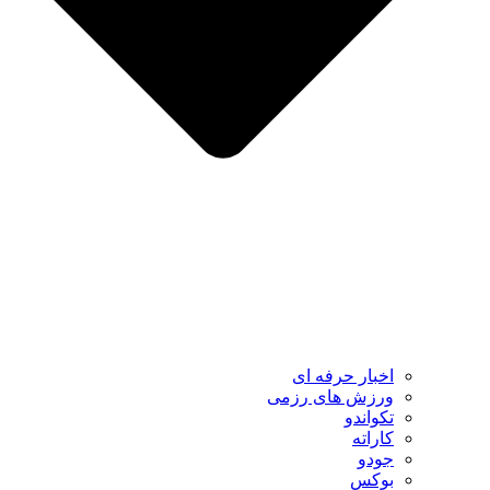
اخبار حرفه ای
ورزش های رزمی
تکواندو
کاراته
جودو
بوکس