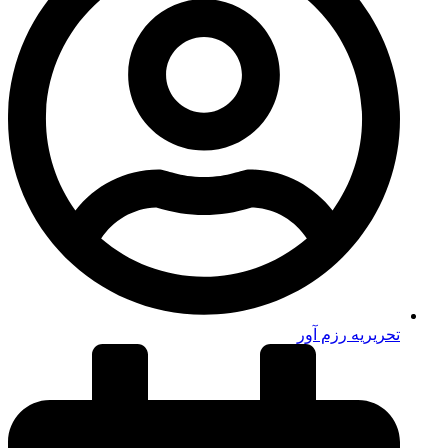
تحریریه رزم آور