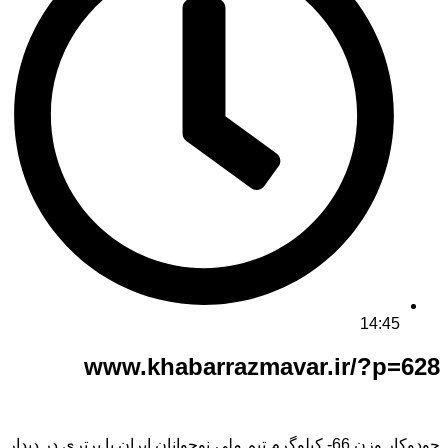
14:45
www.khabarrazmavar.ir/?p=628
جودوکار وزن 66- کیلوگرم تیم ملی نوجوانان ایران با برتری در دیدار