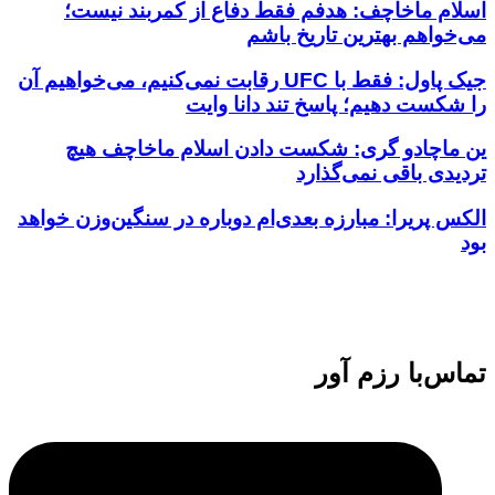
اسلام ماخاچف: هدفم فقط دفاع از کمربند نیست؛
می‌خواهم بهترین تاریخ باشم
جیک پاول: فقط با UFC رقابت نمی‌کنیم، می‌خواهیم آن
را شکست دهیم؛ پاسخ تند دانا وایت
ین ماچادو گری: شکست دادن اسلام ماخاچف هیچ
تردیدی باقی نمی‌گذارد
الکس پریرا: مبارزه بعدی‌ام دوباره در سنگین‌وزن خواهد
بود
تماس‌با رزم آور