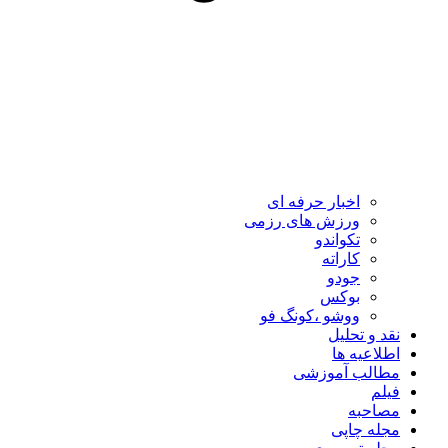
اخبار حرفه ای
ورزش های رزمی
تکواندو
کاراته
جودو
بوکس
ووشو ،کونگ فو
نقد و تحلیل
اطلاعیه ها
مطالب آموزشی
فیلم
مصاحبه
مجله چاپی