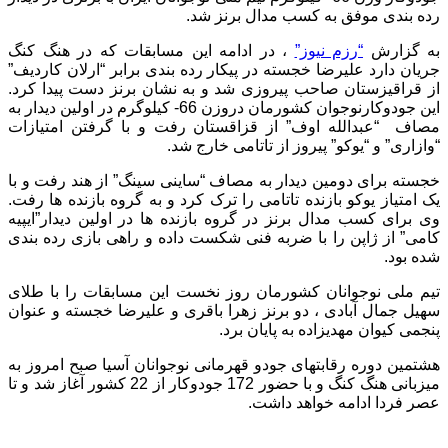
رده بندی موفق به کسب مدال برنز شد.
به گزارش
“رزم نیوز”
، در ادامه این مسابقات که در هنگ کنگ
جریان دارد علیرضا خجسته در پیکار رده بندی برابر “ارلان کارديف”
از قراقیزستان صاحب پیروزی شد و به نشان برنز دست پیدا کرد.
این جودوکارنوجوان کشورمان دروزن 66- کیلوگرم در اولین دیدار به
مصاف “عبدالله اوف” از قزاقستان رفت و با گرفتن امتیازات
“وازاری” و “یوکو” پیروز از تاتامی خارج شد.
خجسته برای دومین دیدار به مصاف “ساینی سینگ” از هند رفت و با
یک امتیاز یوکو بازنده تاتامی را ترک کرد و به گروه بازنده ها رفت.
وی برای کسب مدال برنز در گروه بازنده ها در اولین دیدار”ایپیه
کامی” از ژاپن را با ضربه فنی شکست داده و راهی بازی رده بندی
شده بود.
تیم ملی نوجوانان کشورمان روز نخست این مسابقات را با طلای
سهیل جمال آبادی ، دو برنز زهرا باقری و علیرضا خجسته و عنوان
پنجمی کیوان مهدیزاده به پایان برد.
هشتمین دوره رقابتهای جودو قهرمانی نوجوانان آسیا صبح امروز به
میزبانی هنگ کنگ و با حضور 172 جودوکار از 22 کشور آغاز شد و تا
عصر فردا ادامه خواهد داشت.