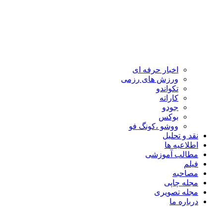
اخبار حرفه ای
ورزش های رزمی
تکواندو
کاراته
جودو
بوکس
ووشو ،کونگ فو
نقد و تحلیل
اطلاعیه ها
مطالب آموزشی
فیلم
مصاحبه
مجله چاپی
مجله تصویری
درباره ما