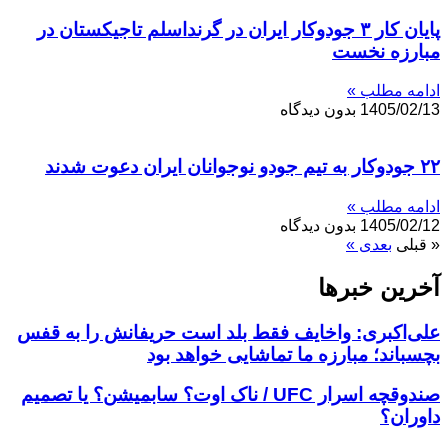
پایان کار ۳ جودوکار ایران در گرنداسلم تاجیکستان در
مبارزه نخست
ادامه مطلب »
1405/02/13
بدون دیدگاه
۲۲ جودوکار به تیم جودو نوجوانان ایران دعوت شدند
ادامه مطلب »
1405/02/12
بدون دیدگاه
« قبلی
بعدی »
آخرین خبر‌‌ها
علی‌اکبری: واخایف فقط بلد است حریفانش را به قفس
بچسباند؛ مبارزه ما تماشایی خواهد بود
صندوقچه اسرار UFC / ناک اوت؟ سابمیشن؟ یا تصمیم
داوران؟