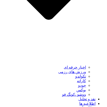
اخبار حرفه ای
ورزش های رزمی
تکواندو
کاراته
جودو
بوکس
ووشو ،کونگ فو
نقد و تحلیل
اطلاعیه ها