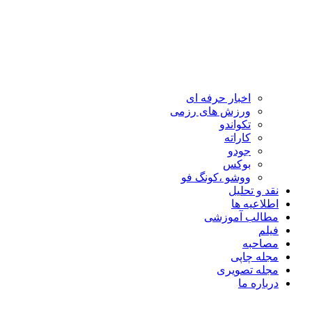
اخبار حرفه ای
ورزش های رزمی
تکواندو
کاراته
جودو
بوکس
ووشو ،کونگ فو
نقد و تحلیل
اطلاعیه ها
مطالب آموزشی
فیلم
مصاحبه
مجله چاپی
مجله تصویری
درباره ما