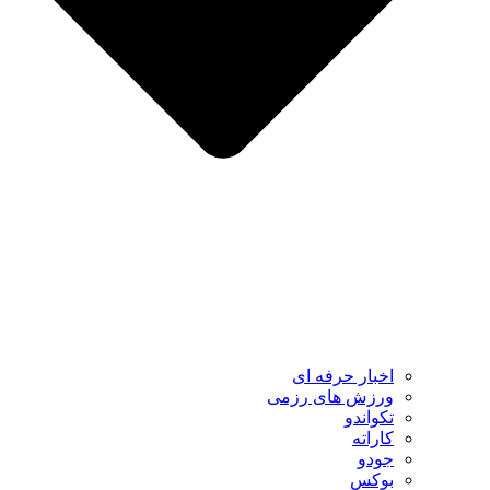
اخبار حرفه ای
ورزش های رزمی
تکواندو
کاراته
جودو
بوکس