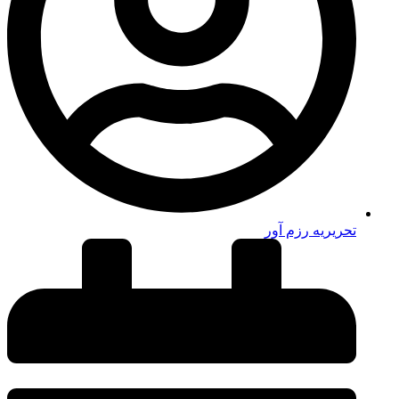
تحریریه رزم آور