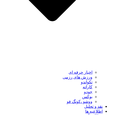
اخبار حرفه ای
ورزش های رزمی
تکواندو
کاراته
جودو
بوکس
ووشو ،کونگ فو
نقد و تحلیل
اطلاعیه ها