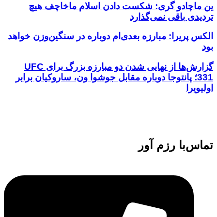
اچادو گری: شکست دادن اسلام ماخاچف هیچ
دی باقی نمی‌گذارد
 پریرا: مبارزه بعدی‌ام دوباره در سنگین‌وزن خواهد
گزارش‌ها از نهایی شدن دو مبارزه بزرگ برای UFC
331؛ پانتوجا دوباره مقابل جوشوا ون، ساروکیان برابر
یرا
‌با رزم آور