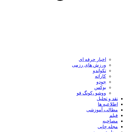
اخبار حرفه ای
ورزش های رزمی
تکواندو
کاراته
جودو
بوکس
ووشو ،کونگ فو
نقد و تحلیل
اطلاعیه ها
مطالب آموزشی
فیلم
مصاحبه
مجله چاپی