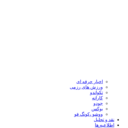
اخبار حرفه ای
ورزش های رزمی
تکواندو
کاراته
جودو
بوکس
ووشو ،کونگ فو
نقد و تحلیل
اطلاعیه ها