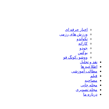
اخبار حرفه ای
ورزش های رزمی
تکواندو
کاراته
جودو
بوکس
ووشو ،کونگ فو
نقد و تحلیل
اطلاعیه ها
مطالب آموزشی
فیلم
مصاحبه
مجله چاپی
مجله تصویری
درباره ما