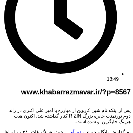
13:49
www.khabarrazmavar.ir/?p=8567
پس از اینکه نام شین کاروین از مبارزه با امیر علی اکبری در راند
دوم تورنمنت جایزه بزرگ RIZIN کنار گذاشته شد، اکنون هیث
هِرینگ جایگزین او شده است.
به گزارش پایگاه خبری
رزم آور
، هیث هِرینگ فایتر ۳۸ ساله اهل