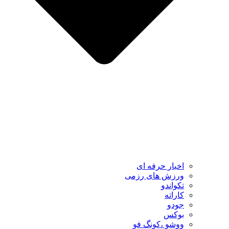
اخبار حرفه ای
ورزش های رزمی
تکواندو
کاراته
جودو
بوکس
ووشو ،کونگ فو