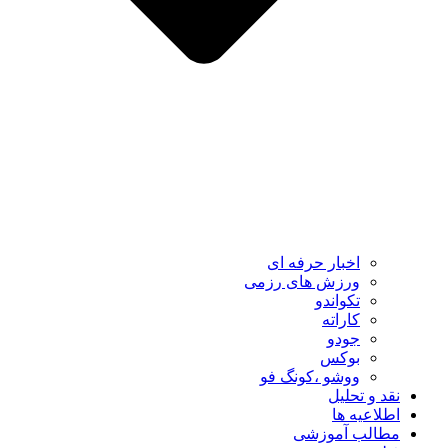
اخبار حرفه ای
ورزش های رزمی
تکواندو
کاراته
جودو
بوکس
ووشو ،کونگ فو
نقد و تحلیل
اطلاعیه ها
مطالب آموزشی