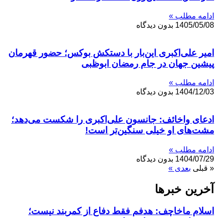
ادامه مطلب »
1405/05/08
بدون دیدگاه
امیر علی‌اکبری این‌بار با دستکش بوکس؛ حضور قهرمان
پیشین جهان در جام رمضان ابوظبی
ادامه مطلب »
1404/12/03
بدون دیدگاه
ادعای واخائف: جانسون علی‌اکبری را شکست می‌دهد؛
مشت‌های او خیلی سنگین‌تر است!
ادامه مطلب »
1404/07/29
بدون دیدگاه
« قبلی
بعدی »
آخرین خبر‌‌ها
اسلام ماخاچف: هدفم فقط دفاع از کمربند نیست؛