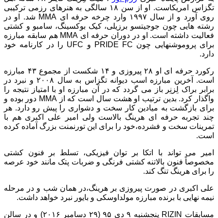
تگزاس امریکاست. او از سن ۱۸ سالگی به هنرهای رزمی ترکیبی
روی آورد و از سال ۱۹۹۷ وارد چرخه حرفه ای MMA شد. او در
رشته هایی چون جوجیتسو برزیلی، کیک بوکسینگ، سامبو و کشتی
فعالیت داشته است. او در دوران حرفه ای MMA هم سابقه مبارزه
برای پروموشنهایی چون PRIDE FC و UFC را در کارنامه خود
دارد.
رکورد حرفه ای او ۲۸ پیروزی و ۱۴ شکست از مجموع ۴۳ مبارزه
است. آخرین مبارزه اسب دیوانه تگزاس به سال ۲۰۰۸ و نبرد در
برابر براک لِزنِر باز می گردد که در آن مبارزه او با امتیاز نتیجه را
واگذار کرد. بدین ترتیب او هشت سال است که از MMA دور بوده و
برای بازگشت به میادین کار سخت و دشواری را پیش رو دارد. هر
چند تجربه حرفه ای هرینگ بالاست ولی امیر علی اکبری هم با
تمرینات سخت و فشرده،خود را برای این تورنمنت بزرگ آماده کرده
است.
امیر می تواند با اتکا بر توان فیزیکی، تسلط بر فنون کشتی
مخصوصاً فنون بالاتنه کشتی فرنگی و ضربات پتک مانند خود عرصه
را برای هرینگ تنگ کند.
علی اکبری در صورت پیروزی بر هرینگ،در همان شب و در مرحله
نیمه نهایی با برنده مبارزه مولداوسکی و بایور نبرد خواهد داشت.
مسابقات RIZIN پنجشنبه ۹ دی ۹۵ (۲۹ دسامبر ۲۰۱۶) و در سالن