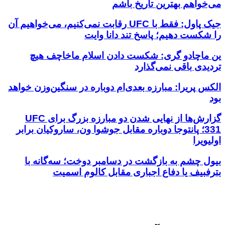
می‌خواهم بهترین تاریخ باشم
جیک پاول: فقط با UFC رقابت نمی‌کنیم، می‌خواهیم آن
را شکست دهیم؛ پاسخ تند دانا وایت
ین ماچادو گری: شکست دادن اسلام ماخاچف هیچ
تردیدی باقی نمی‌گذارد
الکس پریرا: مبارزه بعدی‌ام دوباره در سنگین‌وزن خواهد
بود
گزارش‌ها از نهایی شدن دو مبارزه بزرگ برای UFC
331؛ پانتوجا دوباره مقابل جوشوا ون، ساروکیان برابر
اولیویرا
بیول چشم به بازگشت در دسامبر دوخت؛ سه‌گانه با
بترفبیف یا دفاع اجباری مقابل کالوم اسمیت